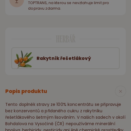
TOPTRANS, na kterou se nevztahuje limit pro
dopravu zdarma.
HERBÁŘ
Rakytník řešetlákový
Popis produktu
Tento doplněk stravy ze 100% koncentrátu se připravuje
bez konzervantů a přidaného cukru z rakytníku
řešetlákového šetrným lisováním. V našich sadech v okolí
Bohdalova na Vysočině (ČR) nepoužíváme minerální
hnojiva, herbicidy, pesticidy ani jiné chemické prostředky,