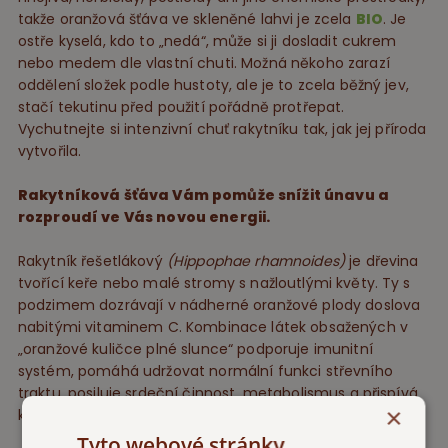
takže oranžová šťáva ve skleněné lahvi je zcela
BIO
. Je
ostře kyselá, kdo to „nedá“, může si ji dosladit cukrem
nebo medem dle vlastní chuti. Možná někoho zarazí
oddělení složek podle hustoty, ale je to zcela běžný jev,
stačí tekutinu před použití pořádně protřepat.
Vychutnejte si intenzivní chuť rakytníku tak, jak jej příroda
vytvořila.
Rakytníková šťáva Vám pomůže snížit únavu a
rozproudí ve Vás novou energii.
Rakytník řešetlákový
(Hippophae rhamnoides)
je dřevina
tvořící keře nebo malé stromy s nažloutlými květy. Ty s
podzimem dozrávají v nádherné oranžové plody doslova
nabitými vitaminem C. Kombinace látek obsažených v
„oranžové kuličce plné slunce“ podporuje imunitní
systém, pomáhá udržovat normální funkci střevního
traktu, posiluje srdeční činnost, metabolismus a přispívá
×
k udržení normální funkce kůže a sliznic..
Tyto webové stránky