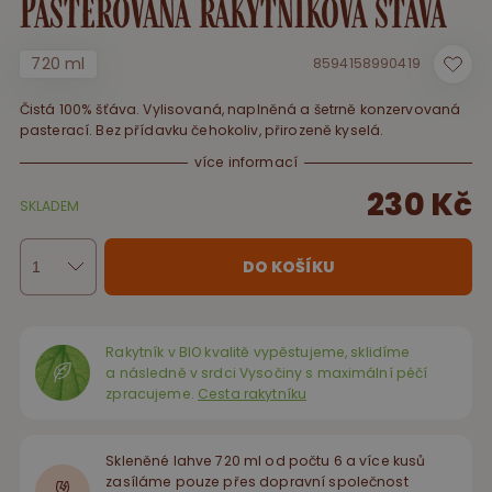
Pasterovaná rakytníková šťáva
720 ml
8594158990419
Čistá 100% šťáva. Vylisovaná, naplněná a šetrně konzervovaná
pasterací. Bez přídavku čehokoliv, přirozeně kyselá.
více informací
230 Kč
SKLADEM
DO KOŠÍKU
Rakytník v BIO kvalitě vypěstujeme, sklidíme
a následně v srdci Vysočiny s maximální péčí
zpracujeme.
Cesta rakytníku
Skleněné lahve 720 ml od počtu 6 a více kusů
zasíláme pouze přes dopravní společnost