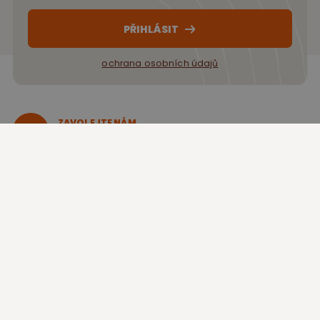
PŘIHLÁSIT
ochrana osobních údajů
ZAVOLEJTE NÁM
+420 566 677 283
NAPIŠTE NÁM
obchod@rakytnik-vysocina.cz