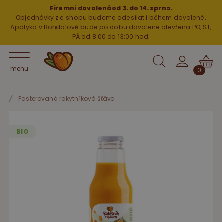
Firemní dovolená od 3. do 14. sprna.
Objednávky z e‑shopu budeme odesílat i během dovolené.
Apatyka v Bohdalově bude po dobu dovolené otevřena PO, ST,
PÁ od 8:00 do 13:00 hod.
menu
0
/
Pasterovaná rakytníková šťáva
BIO