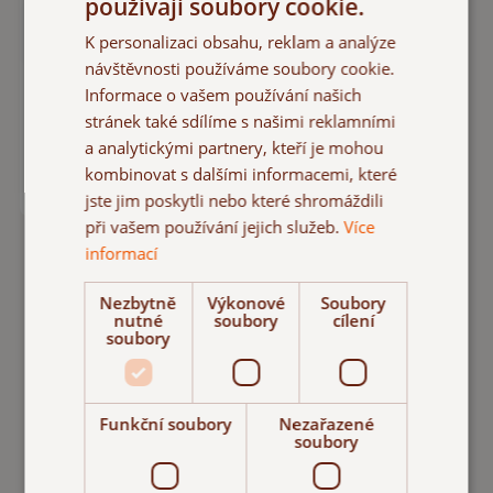
používají soubory cookie.
50 g
K personalizaci obsahu, reklam a analýze
Čaj rakytník &
návštěvnosti používáme soubory cookie.
ovoce
Informace o vašem používání našich
Sypaný rakytníkový čaj
stránek také sdílíme s našimi reklamními
s kousky sušeného
a analytickými partnery, kteří je mohou
ovoce
kombinovat s dalšími informacemi, které
95 Kč
SKLADEM
jste jim poskytli nebo které shromáždili
při vašem používání jejich služeb.
Více
informací
Nezbytně
Výkonové
Soubory
nutné
soubory
cílení
soubory
Funkční soubory
Nezařazené
soubory