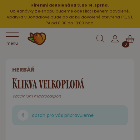
Firemní dovolená od 3. do 14. sprna.
Objednávky z e‑shopu budeme odesílat i během dovolené.
Apatyka v Bohdalově bude po dobu dovolené otevřena PO, ST,
PÁ od 8:00 do 13:00 hod.
menu
0
HERBÁŘ
Klikva velkoplodá
Vaccinium macrocarpon
obsah pro vás připravujeme