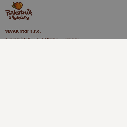
SEVAK star s.r.o.
Tunelářů 295, 156 00 Praha ‑ Zbraslav
IČ: 27562310
DIČ: CZ27562310
NAŠE PRODUKTY
POZNEJTE NÁS
UŽITEČNÉ