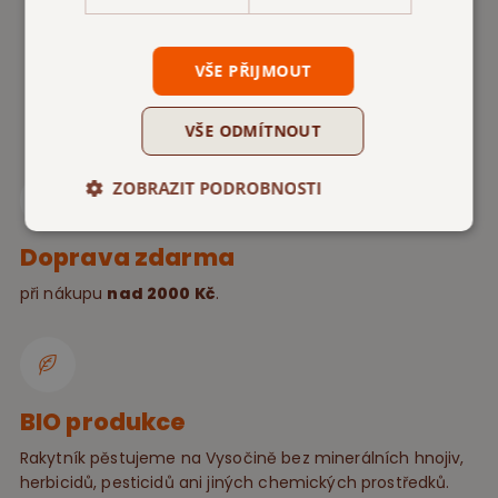
VŠE PŘIJMOUT
VŠE ODMÍTNOUT
ZOBRAZIT PODROBNOSTI
Doprava zdarma
při nákupu
nad 2000 Kč
.
BIO produkce
Rakytník pěstujeme na Vysočině bez minerálních hnojiv,
herbicidů, pesticidů ani jiných chemických prostředků.